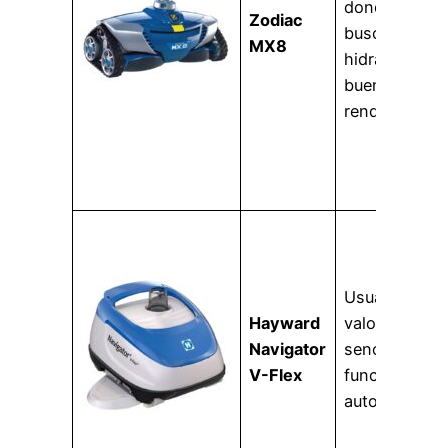
donde se
Zodiac
busca un
MX8
hidráulico de
buen
rendimiento.
Usuarios que
Hayward
valoran
Navigator
sencillez y
V-Flex
funcionamien
automático.