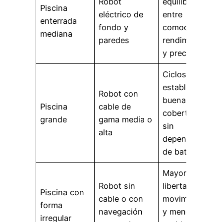
Robot
equilibrio
Piscina
eléctrico de
entre
enterrada
fondo y
comodidad,
mediana
paredes
rendimiento
y precio.
Ciclos
estables,
Robot con
buena
Piscina
cable de
cobertura y
grande
gama media o
sin
alta
dependencia
de batería.
Mayor
Robot sin
libertad de
Piscina con
cable o con
movimiento
forma
navegación
y menos
irregular