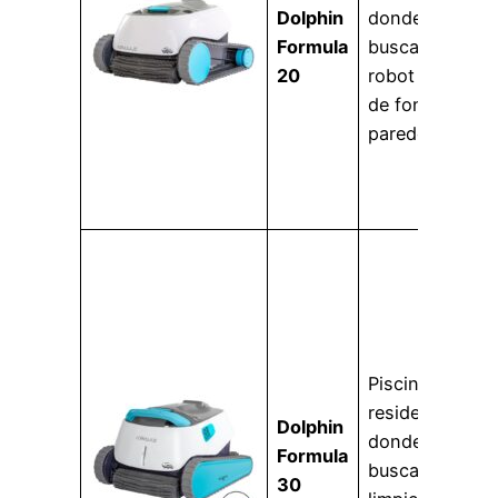
Dolphin
donde se
Formula
busca un
20
robot fiable
de fondo y
paredes.
Piscinas
residenciales
Dolphin
donde se
Formula
busca una
30