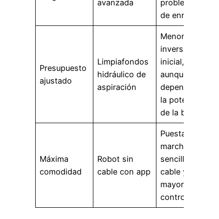
avanzada
problemas
de enredos.
Menor
inversión
Limpiafondos
inicial,
Presupuesto
hidráulico de
aunque
ajustado
aspiración
depende de
la potencia
de la bomba.
Puesta en
marcha
Máxima
Robot sin
sencilla, sin
comodidad
cable con app
cable y con
mayor
control.