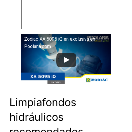
Zodiac XA 5095 iQ en exclusiva en
Poolaria.com
Limpiafondos
hidráulicos
recomendados