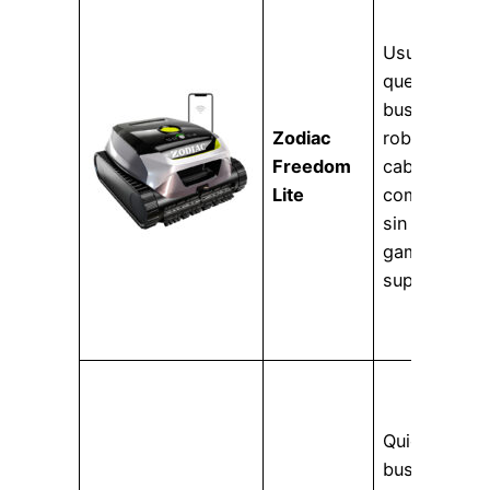
Usuarios
que
buscan un
Zodiac
robot sin
Freedom
cable
Lite
completo
sin pasar a
gamas
superiores.
Quien
busca una