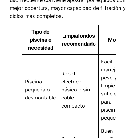
mejor cobertura, mayor capacidad de filtración y
ciclos más completos.
Tipo de
Limpiafondos
piscina o
Motivo
recomendado
necesidad
Fácil
manejo, bajo
Robot
peso y
Piscina
eléctrico
limpieza
pequeña o
básico o sin
suficiente
desmontable
cable
para
compacto
piscinas
pequeñas.
Buen