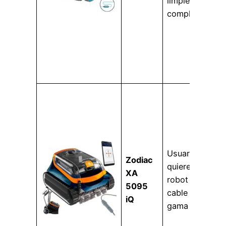
limpieza más
completa.
Usuarios que
Zodiac
quieren un
XA
robot con
5095
cable de
iQ
gama alta.