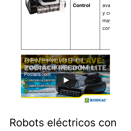
Control
avanzado
y con
mayor
control.
Zodiac Freedom Lite | Robot
limpiafondos sin cable con Wi-Fi en
Poolaria.com
Robots eléctricos con