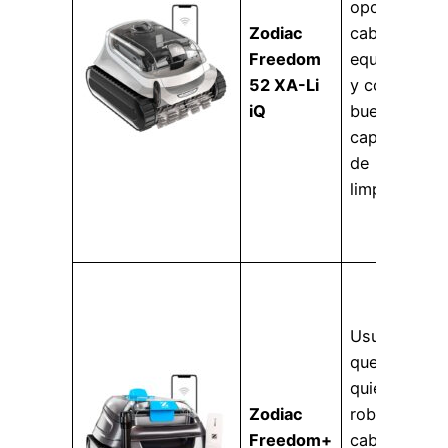
opción sin
Zodiac
cable
Freedom
equilibrada
52 XA-Li
y con
iQ
buena
capacidad
de
limpieza.
Usuarios
que
quieren un
Zodiac
robot sin
Freedom+
cable